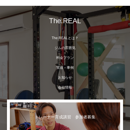
The.REAL
The.REALとは？
ジムの雰囲気
料金プラン
実績・事例
お知らせ
会社情報
トレーナー育成講習 参加者募集