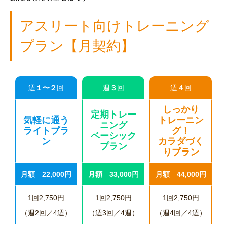
アスリート向けトレーニング
プラン【月契約】
週
１〜２
回
週
３
回
週
４
回
しっかり
定期トレー
気軽に通う
トレーニン
ニング
ライトプラ
グ！
ベーシック
ン
カラダづく
プラン
りプラン
月額 22,000円
月額 33,000円
月額 44,000円
1回2,750円
1回2,750円
1回2,750円
（週2回／4週）
（週3回／4週）
（週4回／4週）