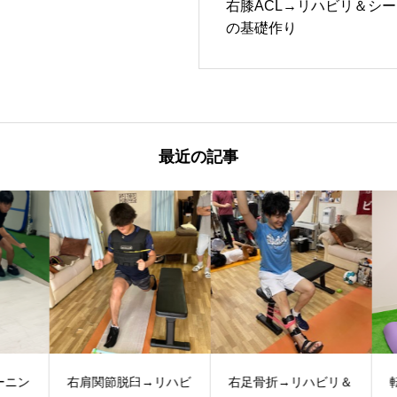
右膝ACL→リハビリ＆シ
の基礎作り
最近の記事
ニン
右肩関節脱臼→リハビ
右足骨折→リハビリ＆
転