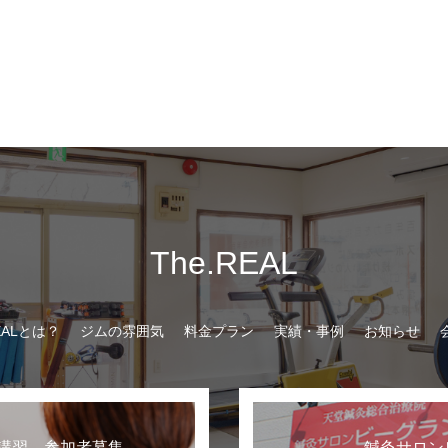
The.REAL
REALとは？
ジムの雰囲気
料金プラン
実績・事例
お知らせ
講習 参加者募集
鍼灸サロン