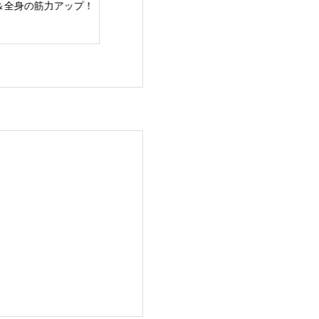
全身の筋力アップ！
シーズンへ向けた身体
向けた身体の基
の基礎作り