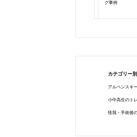
た身体の基礎作り
変わる
グ事例
カテゴリー
アルペンスキ
小中高生のト
怪我・手術後