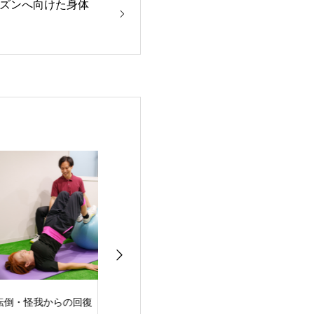
ーズンへ向けた身体
倒・怪我からの回復
右膝ACL→リハビリ＆
リハビリ＆シー