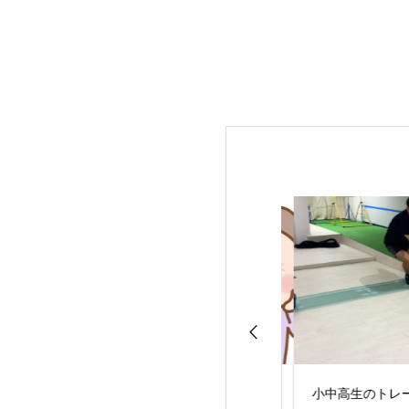
ビリ＆シーズンへ
骨粗しょう症が運動で
小中高生のトレー